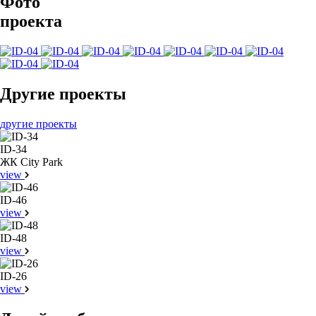
Фото
проекта
Другие проекты
другие проекты
ID-34
ЖК City Park
view
ID-46
view
ID-48
view
ID-26
view